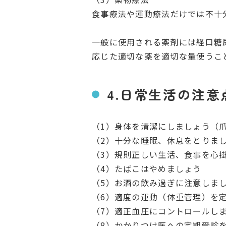
食事療法や運動療法だけでは不十
一般に使用される薬剤には経口糖
応じた適切な薬を適切な量使うこ
4.日常生活の注意
（1）身体を清潔にしましょう（
（2）十分な睡眠、休息をとりま
（3）規則正しい生活、食事を
心
（4）たばこはやめましょう
（5）お酒の飲み過ぎに注意しま
（6）適度の運動（体重管理）を
（7）適正血圧にコントロールし
（8）かかりつけ医への定期受診